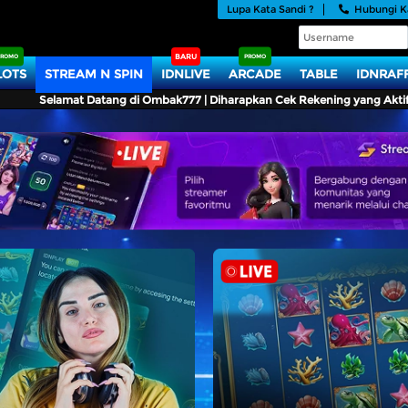
Lupa Kata Sandi ?
Hubungi K
BARU
PROMO
PROMO
LOTS
STREAM N SPIN
IDNLIVE
ARCADE
TABLE
IDNRAF
Selamat Datang di Ombak777 | Diharapkan Cek Rekening yang Aktif Seb