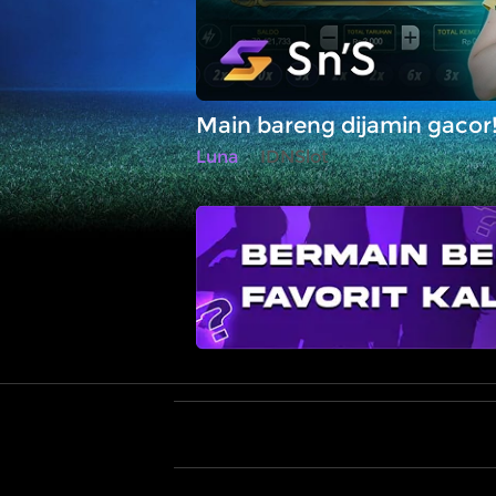
Main bareng dijamin gacor!
Luna
IDNSlot